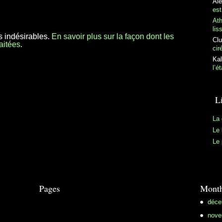
Al
est
At
lis
es indésirables.
En savoir plus sur la façon dont les
Clu
aitées
.
cir
Kal
l’é
L
La 
Le 
Le 
Pages
Month
déce
nove