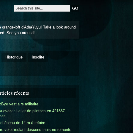
a grange-loft d'AthaYuyu! Take a look around
ted. See you around!
Historique
Insolite
ticles récents
Bye vestiaire militaire
udvärk : Le kit de plinthes en 421337
ces
 chéneau de 12 m à refaire…
re volet roulant descend mais ne remonte