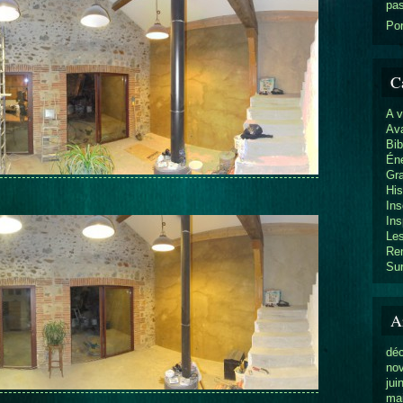
pa
Por
C
A 
Av
Bib
Éne
Gr
His
Ins
Ins
Les
Re
Sur
A
dé
no
jui
ma