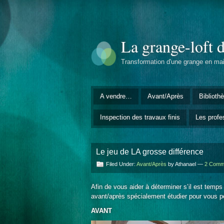
La grange-loft 
Transformation d'une grange en ma
A vendre…
Avant/Après
Biblioth
Inspection des travaux finis
Les profe
Le jeu de LA grosse différence
Filed Under:
Avant/Après
by Athanael —
2 Comm
Afin de vous aider à déterminer s’il est tem
avant/après spécialement étudier pour vous 
AVANT