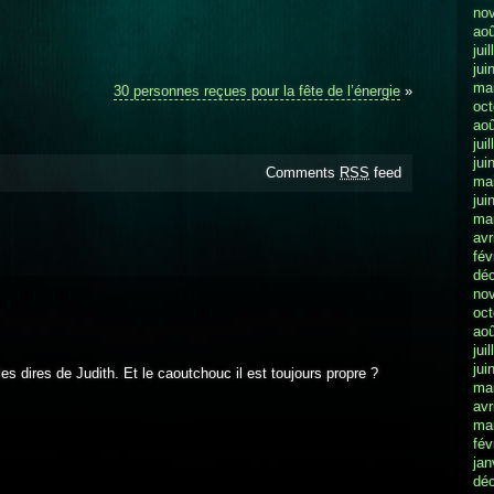
no
aoû
jui
jui
ma
30 personnes reçues pour la fête de l’énergie
»
oct
aoû
jui
jui
Comments
RSS
feed
ma
jui
ma
avr
fév
dé
no
oct
aoû
jui
jui
 les dires de Judith. Et le caoutchouc il est toujours propre ?
ma
avr
ma
fév
jan
dé