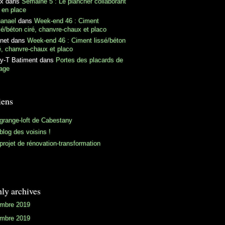
ex
dans
Semaine 5 : Le plancher collaborant
 en place
hanael
dans
Week-end 46 : Ciment
sé/béton ciré, chanvre-chaux et placo
net
dans
Week-end 46 : Ciment lissé/béton
é, chanvre-chaux et placo
y-T Batiment
dans
Portes des placards de
tage
iens
grange-loft de Cabestany
blog des voisins !
projet de rénovation-transformation
ly archives
mbre 2019
mbre 2019