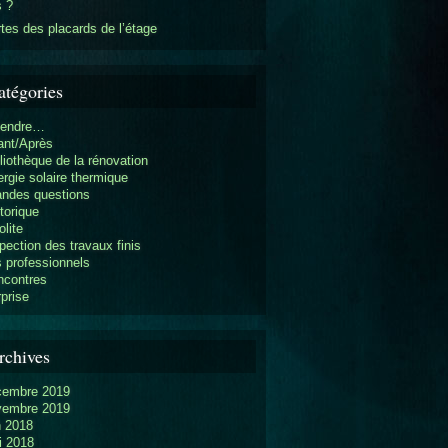
s ?
tes des placards de l’étage
atégories
vendre…
ant/Après
liothèque de la rénovation
rgie solaire thermique
andes questions
torique
olite
pection des travaux finis
 professionnels
ncontres
prise
rchives
cembre 2019
vembre 2019
n 2018
i 2018