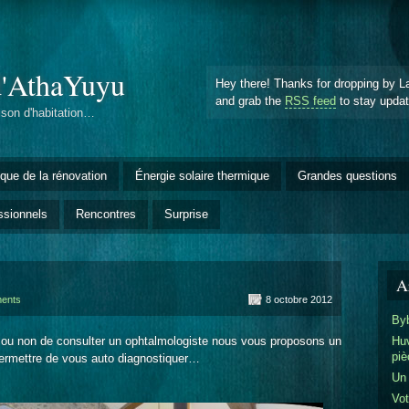
d'AthaYuyu
Hey there! Thanks for dropping by L
and grab the
RSS feed
to stay upda
ison d'habitation…
èque de la rénovation
Énergie solaire thermique
Grandes questions
ssionnels
Rencontres
Surprise
Ar
ents
8 octobre 2012
Byb
ps ou non de consulter un ophtalmologiste nous vous proposons un
Huv
piè
permettre de vous auto diagnostiquer…
Un
Vot