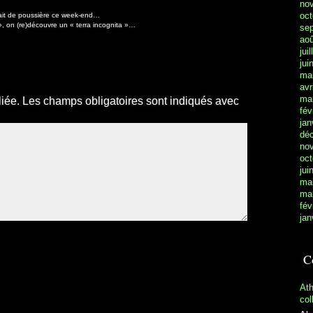
no
oct
 fait de poussière ce week-end…
», on (re)découvre un « terra incognita »…
se
aoû
jui
jui
ma
avr
ma
iée.
Les champs obligatoires sont indiqués avec
fév
jan
dé
no
oct
jui
ma
ma
fév
jan
C
At
col