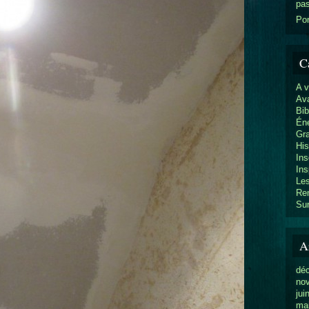
pa
Por
C
A 
Av
Bib
Éne
Gr
His
Ins
Ins
Les
Re
Sur
A
dé
no
jui
ma