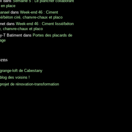
ex
dans
Semaine 5 : Le plancher collaborant
 en place
hanael
dans
Week-end 46 : Ciment
sé/béton ciré, chanvre-chaux et placo
net
dans
Week-end 46 : Ciment lissé/béton
é, chanvre-chaux et placo
y-T Batiment
dans
Portes des placards de
tage
iens
grange-loft de Cabestany
blog des voisins !
projet de rénovation-transformation