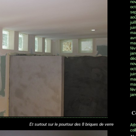
no
oct
se
aoû
jui
jui
ma
avr
ma
fév
jan
dé
no
oct
jui
ma
ma
fév
jan
C
Et surtout sur le pourtour des 8 briques de verre
At
col