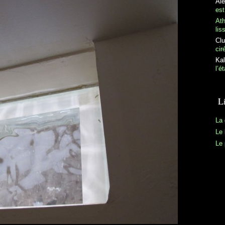
Al
est
At
lis
Clu
cir
Kal
l’é
L
La 
Le 
Le 