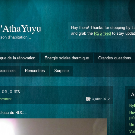
d'AthaYuyu
Hey there! Thanks for dropping by L
and grab the
RSS feed
to stay upda
ison d'habitation…
èque de la rénovation
Énergie solaire thermique
Grandes questions
ssionnels
Rencontres
Surprise
de joints
Ar
comment
3 juillet 2012
Byb
le d’eau du RDC…
Huv
piè
Un
Vot