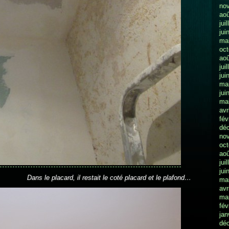
no
aoû
jui
jui
ma
oct
aoû
jui
jui
ma
jui
ma
avr
fév
dé
no
oct
aoû
jui
jui
Dans le placard, il restait le coté placard et le plafond…
ma
avr
ma
fév
jan
dé