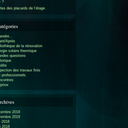
s ?
tes des placards de l’étage
atégories
vendre…
ant/Après
liothèque de la rénovation
rgie solaire thermique
andes questions
torique
olite
pection des travaux finis
 professionnels
ncontres
prise
rchives
cembre 2019
vembre 2019
n 2018
i 2018