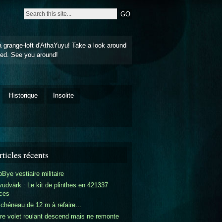
a grange-loft d'AthaYuyu! Take a look around
ted. See you around!
Historique
Insolite
ticles récents
Bye vestiaire militaire
udvärk : Le kit de plinthes en 421337
ces
 chéneau de 12 m à refaire…
re volet roulant descend mais ne remonte