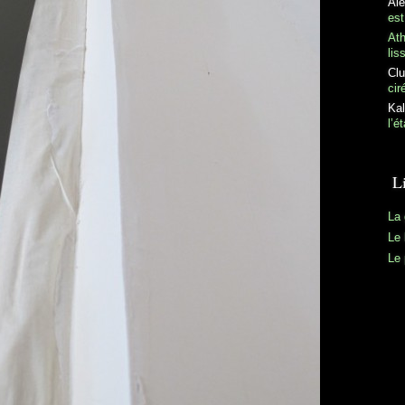
Al
est
At
lis
Clu
cir
Kal
l’é
L
La 
Le 
Le 