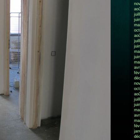
no
aoû
jui
jui
ma
oct
aoû
jui
jui
ma
jui
ma
avr
fév
dé
no
oct
aoû
jui
jui
ma
avr
ma
fév
jan
dé