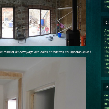
pa
Por
C
A 
Av
Bib
Éne
Gr
His
le résultat du nettoyage des baies et fenêtres est spectaculaire !
Ins
Ins
Les
Re
Sur
A
dé
no
jui
ma