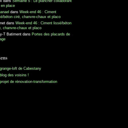
ex
dans
Semaine 5 : Le plancher collaborant
 en place
hanael
dans
Week-end 46 : Ciment
sé/béton ciré, chanvre-chaux et placo
net
dans
Week-end 46 : Ciment lissé/béton
é, chanvre-chaux et placo
y-T Batiment
dans
Portes des placards de
tage
iens
grange-loft de Cabestany
blog des voisins !
projet de rénovation-transformation