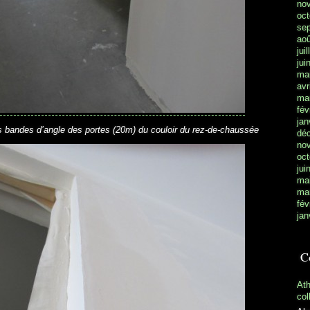
no
oct
se
aoû
jui
jui
ma
avr
ma
fév
jan
les bandes d’angle des portes (20m) du couloir du rez-de-chaussée
dé
no
oct
jui
ma
ma
fév
jan
C
At
col