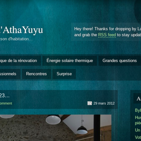
d'AthaYuyu
Hey there! Thanks for dropping by L
and grab the
RSS feed
to stay upda
ison d'habitation…
èque de la rénovation
Énergie solaire thermique
Grandes questions
ssionnels
Rencontres
Surprise
 123…
Ar
comment
29 mars 2012
Byb
Huv
piè
Un
Vot