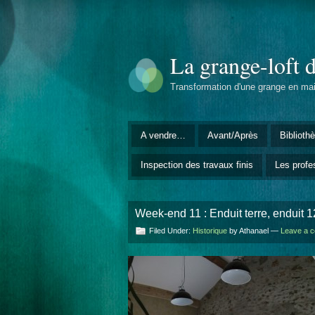
La grange-loft 
Transformation d'une grange en ma
A vendre…
Avant/Après
Biblioth
Inspection des travaux finis
Les profe
Week-end 11 : Enduit terre, enduit
Filed Under:
Historique
by Athanael —
Leave a 