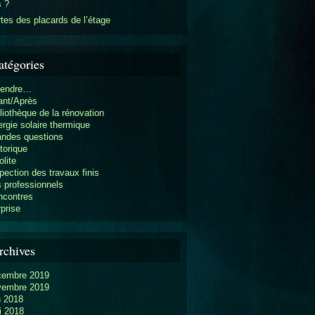
s ?
tes des placards de l’étage
atégories
vendre…
ant/Après
liothèque de la rénovation
rgie solaire thermique
andes questions
torique
olite
pection des travaux finis
 professionnels
ncontres
prise
rchives
cembre 2019
vembre 2019
n 2018
i 2018