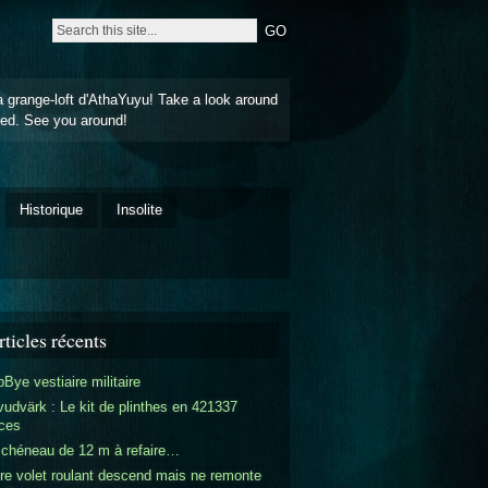
a grange-loft d'AthaYuyu! Take a look around
ted. See you around!
Historique
Insolite
ticles récents
Bye vestiaire militaire
udvärk : Le kit de plinthes en 421337
ces
 chéneau de 12 m à refaire…
re volet roulant descend mais ne remonte