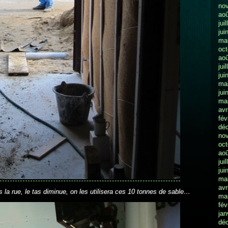
no
aoû
jui
jui
ma
oct
aoû
jui
jui
ma
jui
ma
avr
fév
dé
no
oct
aoû
jui
jui
ma
avr
la rue, le tas diminue, on les utilisera ces 10 tonnes de sable…
ma
fév
jan
dé