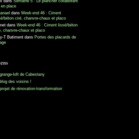
ex
dans
Semaine 5 : Le plancher collaborant
 en place
hanael
dans
Week-end 46 : Ciment
sé/béton ciré, chanvre-chaux et placo
net
dans
Week-end 46 : Ciment lissé/béton
é, chanvre-chaux et placo
y-T Batiment
dans
Portes des placards de
tage
iens
grange-loft de Cabestany
blog des voisins !
projet de rénovation-transformation