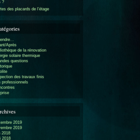
s ?
tes des placards de l’étage
atégories
vendre…
ant/Après
liothèque de la rénovation
rgie solaire thermique
andes questions
torique
olite
pection des travaux finis
 professionnels
ncontres
prise
rchives
cembre 2019
vembre 2019
n 2018
i 2018