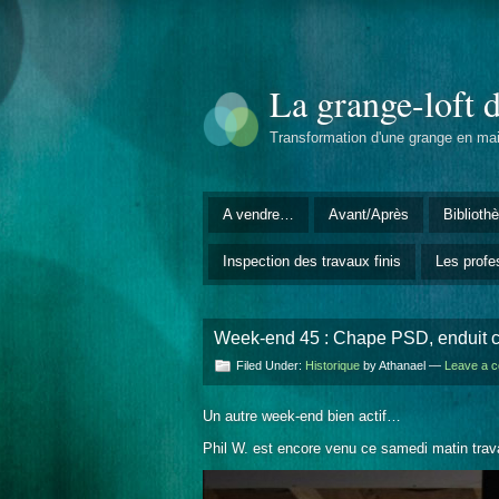
La grange-loft 
Transformation d'une grange en ma
A vendre…
Avant/Après
Biblioth
Inspection des travaux finis
Les profe
Week-end 45 : Chape PSD, enduit c
Filed Under:
Historique
by Athanael —
Leave a 
Un autre week-end bien actif…
Phil W. est encore venu ce samedi matin trava