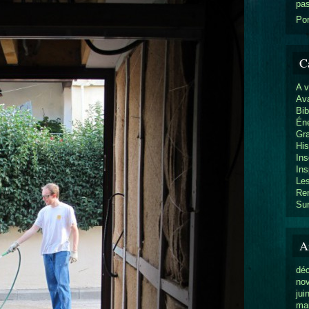
pa
Por
C
A 
Av
Bib
Éne
Gr
His
Ins
Ins
Les
Re
Sur
A
dé
no
jui
ma