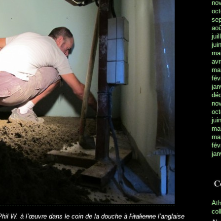
no
oct
se
aoû
jui
jui
ma
avr
ma
fév
jan
dé
no
oct
jui
ma
ma
fév
jan
C
At
col
Phil W. à l’œuvre dans le coin de la douche à
l’italienne
l’anglaise