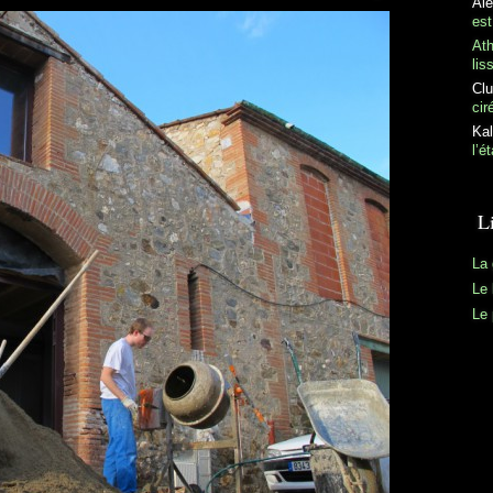
Al
est
At
lis
Clu
cir
Kal
l’é
L
La 
Le 
Le 