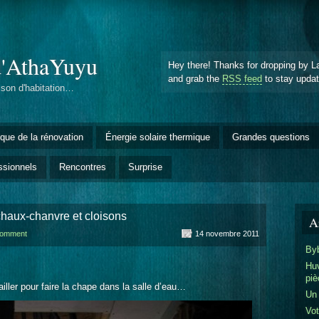
d'AthaYuyu
Hey there! Thanks for dropping by L
and grab the
RSS feed
to stay upda
ison d'habitation…
èque de la rénovation
Énergie solaire thermique
Grandes questions
ssionnels
Rencontres
Surprise
haux-chanvre et cloisons
Ar
comment
14 novembre 2011
Byb
Huv
piè
iller pour faire la chape dans la salle d’eau…
Un
Vot