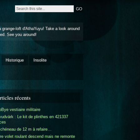
a grange-loft d'AthaYuyu! Take a look around
ted. See you around!
Historique
Insolite
ticles récents
Bye vestiaire militaire
udvärk : Le kit de plinthes en 421337
ces
 chéneau de 12 m à refaire…
re volet roulant descend mais ne remonte